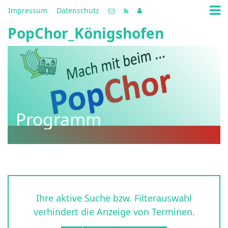
Impressum
Datenschutz
PopChor_Königshofen
Programm
Ihre aktive Suche bzw. Filterauswahl
verhindert die Anzeige von Terminen.