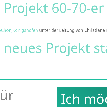
9
Projekt 60-70-e
pChor_Königshofen
unter der Leitung von Christiane
1
neues Projekt st
ür
Ich mö