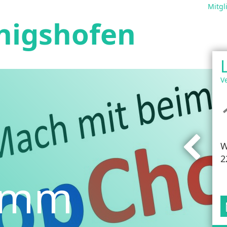
Mitgl
nigshofen
V
W
2
amm